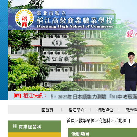
稻江快訊：
禮應日科羅O程同學，2025年日本語能力測驗「N1中考取滿分18
回首頁
稻江簡介
行政單位
教學
首頁
>
教學單位
>
商經科
>
活動項目
商業經營科
活動項目