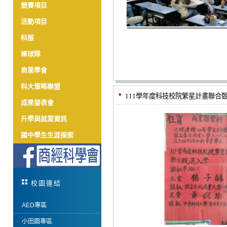
競賽項目
活動項目
科服
棒球隊
商業學會
科大策略聯盟
111學年度科技校院繁星計畫聯合甄
成果發表會
升學與就業資訊
國中學生生涯探索
校園連結
AED專區
小田園專區