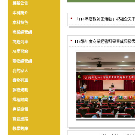
最新公告
本科簡介
「114年度教師節活動」祝福全天
本科特色
商業經營組
113學年度商業經營科畢業成果發
商經列車
AI學習站
寵物經營組
我的家人
寵物列車
課程規劃
課程諮詢
專業設備
職涯進路
教學觀摩