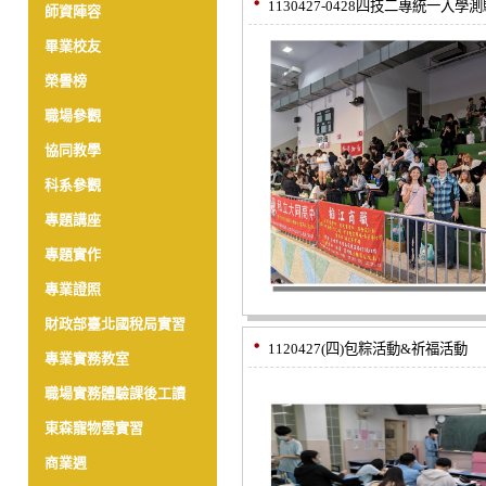
1130427-0428四技二專統一入學
師資陣容
畢業校友
榮譽榜
職場參觀
協同教學
科系參觀
專題講座
專題實作
專業證照
財政部臺北國稅局實習
1120427(四)包粽活動&祈福活動
專業實務教室
職場實務體驗課後工讀
東森寵物雲實習
商業週