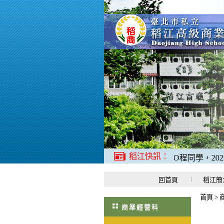
稻江快訊：
1、二禮應日科羅O程同學，2025年
回首頁
稻江簡
首頁
>
商業經營科