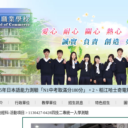
日本語能力測驗「N1中考取滿分180分」。
2、稻江哈士奇電競校
介
行政單位
教學單位
招生訊息
特色招生
圖
商經科-活動項目
>
1130427-0428四技二專統一入學測驗