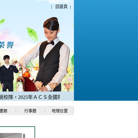
|
回首頁
|
隊，2025年ＡＣＳ全國電競夏季校園聯賽，榮獲「冠軍」。
3、
書館
行事曆
地理位置