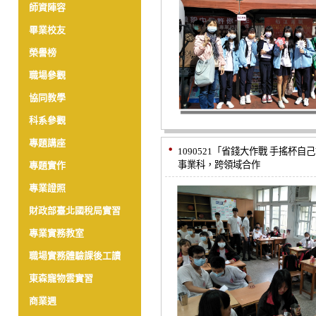
師資陣容
畢業校友
榮譽榜
職場參觀
協同教學
科系參觀
專題講座
1090521「省錢大作戰 手搖杯自
事業科，跨領域合作
專題實作
專業證照
財政部臺北國稅局實習
專業實務教室
職場實務體驗課後工讀
東森寵物雲實習
商業週