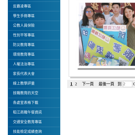
反霸凌專區
學生手冊專區
公教人員保險
性別平等專區
防災教育專區
環境教育專區
人權法治專區
家長代表大會
線上教學評量
1
2
下一頁
最後一頁
到
技職教育的天空
各處室表格下載
稻江商職午餐資訊
交通安全教育專區
技能檢定成績查詢