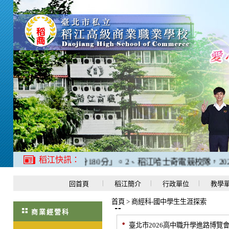
稻江快訊：
驗「N1中考取滿分180分」。
2、稻江哈士奇電競校隊，2025
回首頁
稻江簡介
行政單位
教學
首頁
>
商經科-國中學生生涯探索
商業經營科
臺北市2026高中職升學進路博覽會-1