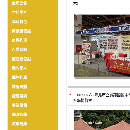
最新公告
六)
本科簡介
本科特色
商業經營組
商經列車
AI學習站
寵物經營組
我的家人
寵物列車
課程規劃
1100313(六) 臺北市立實踐國
課程諮詢
升學博覽會
專業設備
職涯進路
教學觀摩