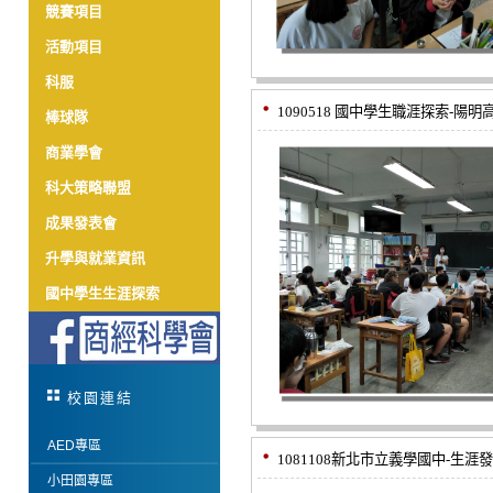
競賽項目
活動項目
科服
1090518 國中學生職涯探索-陽明
棒球隊
商業學會
科大策略聯盟
成果發表會
升學與就業資訊
國中學生生涯探索
校園連結
AED專區
1081108新北市立義學國中-生
小田園專區