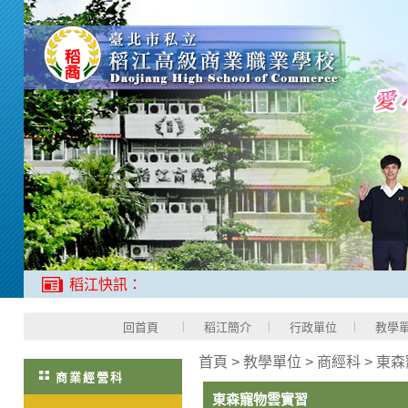
稻江快訊：
回首頁
稻江簡介
行政單位
教學
首頁
>
教學單位
>
商經科
>
東森
商業經營科
東森寵物雲實習