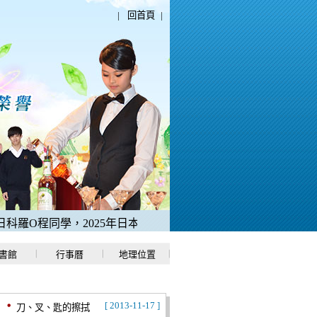
|
回首頁
|
羅O程同學，2025年日本語能力測驗「N1中考取滿分180分」。
書館
行事曆
地理位置
[ 2013-11-17 ]
刀、叉、匙的擦拭