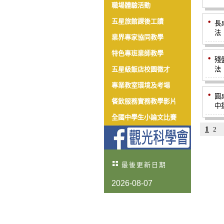
職場體驗活動
五星旅館課後工讀
長
法
業界專家協同教學
特色專班業師教學
殘
五星級飯店校園徵才
法
專業教室環境及考場
圓
餐飲服務實務教學影片
中
全國中學生小論文比賽
1
2
最後更新日期
2026-08-07