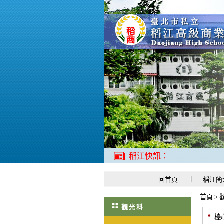
稻江快訊：
回首頁
稻江簡
首頁
>
觀光科
檯