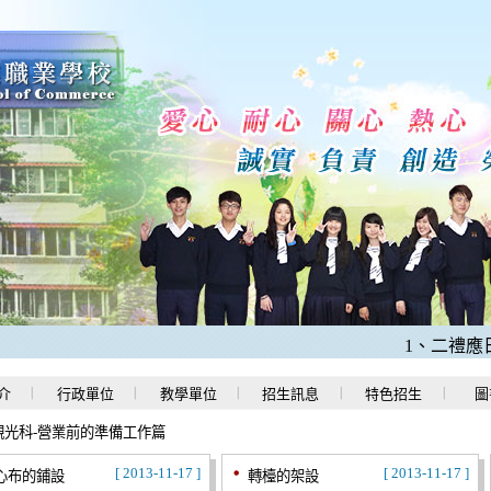
1、二禮應日科
介
行政單位
教學單位
招生訊息
特色招生
圖
觀光科-營業前的準備工作篇
[ 2013-11-17 ]
[ 2013-11-17 ]
心布的鋪設
轉檯的架設