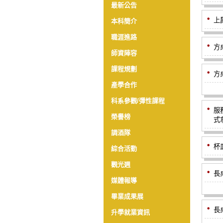
最新公告
上
本科簡介
職涯進路
方
師資陣容
課程規劃
方
產學合作
科系參觀/彈性課程
服
榮譽榜
式
調酒隊
杯
綜合活動
觀光週
長
媒體報導
畢業成果展
長
升學就業資訊