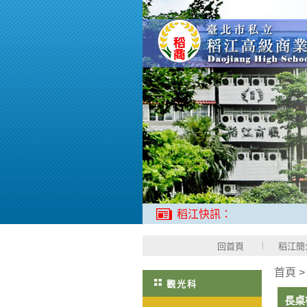
稻江快訊：
回首頁
稻江簡
首頁
觀光科
長桌