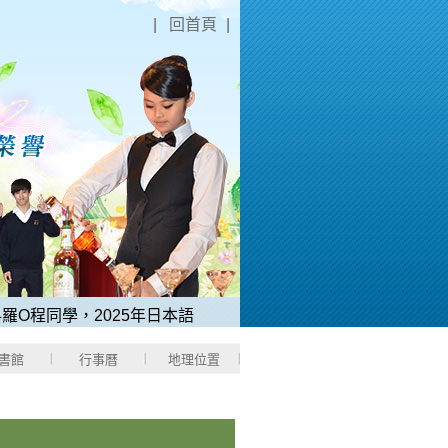
|
回首頁
|
O程同學，2025年日本語能力測驗「N1中考取滿分180分」。
2
書館
行事曆
地理位置