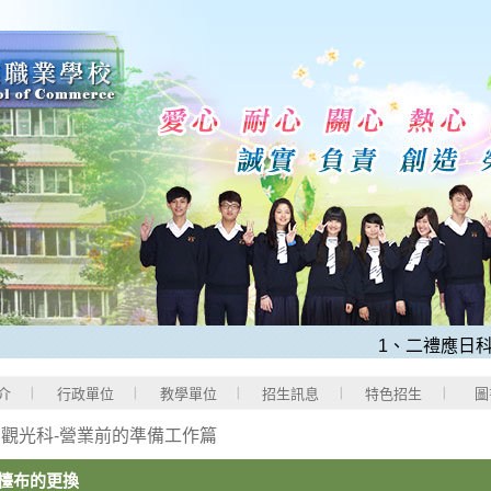
1、二禮應日科羅
介
行政單位
教學單位
招生訊息
特色招生
圖
>
觀光科-營業前的準備工作篇
檯布的更換