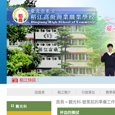
稻江快訊：
回首頁
稻江簡介
行政單位
教學
首頁
>
觀光科-營業前的準備工
觀光科
杯皿的擦拭