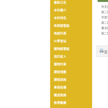
最新公告
作文
本科簡介
高二
字音
本科特色
高二
商業經營組
書法
商經列車
高二
AI學習站
寵物經營組
友
我的家人
寵物列車
課程規劃
課程諮詢
專業設備
職涯進路
教學觀摩