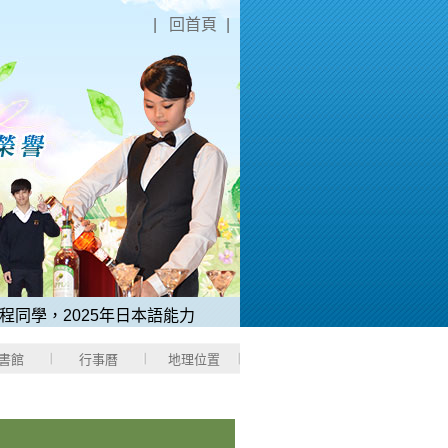
|
回首頁
|
學，2025年日本語能力測驗「N1中考取滿分180分」。
2、稻江
書館
行事曆
地理位置