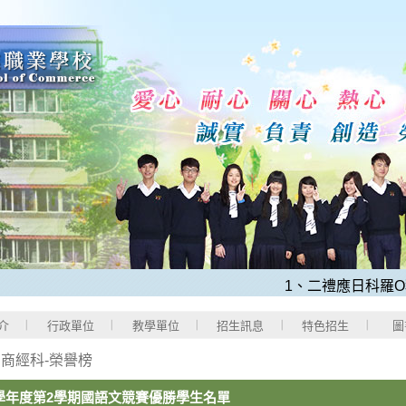
1、二禮應日科羅O程同
介
行政單位
教學單位
招生訊息
特色招生
圖
>
商經科-榮譽榜
7學年度第2學期國語文競賽優勝學生名單