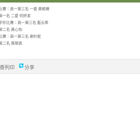
比賽：高一第三名 一愛 黃榆姍
第一名 二愛 何妤潔
字形比賽：高一第三名 藍云希
第二名 黃心怡
比賽：高一第三名 謝杉妮
第二名 黃順真
善列印
分享