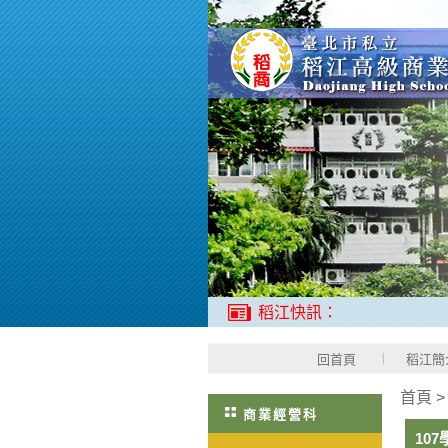
稻江快訊：
回首頁
稻江簡
首頁
商業經營科
10