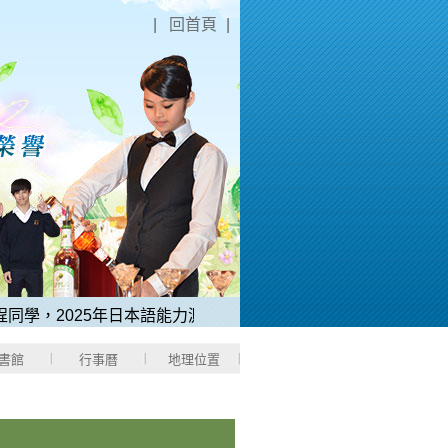
|
回首頁
|
學，2025年日本語能力測驗「N1中考取滿分180分」。
2、稻江
書館
行事曆
地理位置