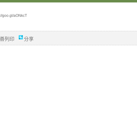
://goo.gl/aONkcT
善列印
分享