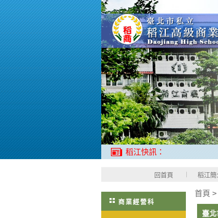
稻江快訊：
回首頁
稻江簡
首頁
商業經營科
臺北