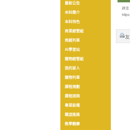
最新公告
詳洽
本科簡介
https
本科特色
商業經營組
友
商經列車
AI學習站
寵物經營組
我的家人
寵物列車
課程規劃
課程諮詢
專業設備
職涯進路
教學觀摩