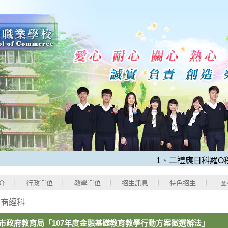
1、二禮應日科羅O程同
介
行政單位
教學單位
招生訊息
特色招生
圖
>
商經科
市政府教育局「107年度金融基礎教育教學行動方案徵選辦法」