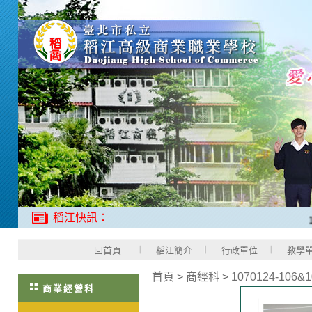
稻江快訊：
1、
回首頁
稻江簡介
行政單位
教學
首頁
>
商經科
>
1070124-10
商業經營科