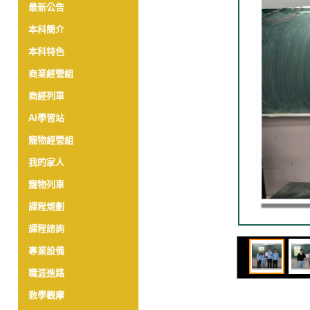
最新公告
本科簡介
本科特色
商業經營組
商經列車
AI學習站
寵物經營組
我的家人
寵物列車
課程規劃
課程諮詢
專業設備
職涯進路
教學觀摩