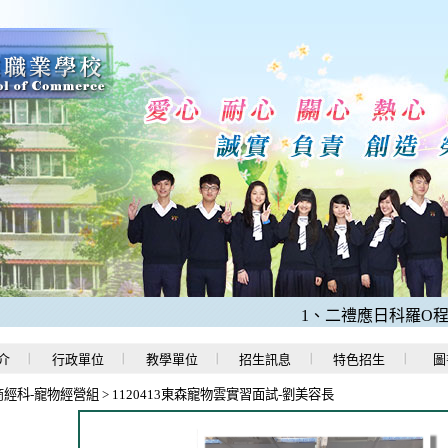
1、二禮應日科羅O程同學
介
行政單位
教學單位
招生訊息
特色招生
圖
商經科-寵物經營組
>
1120413東森寵物雲實習面試-劉美容長