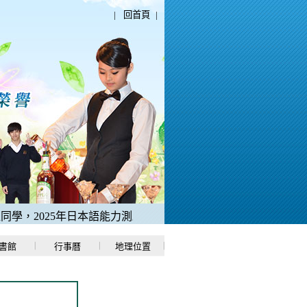
|
回首頁
|
，2025年日本語能力測驗「N1中考取滿分180分」。
2、稻江哈
書館
行事曆
地理位置