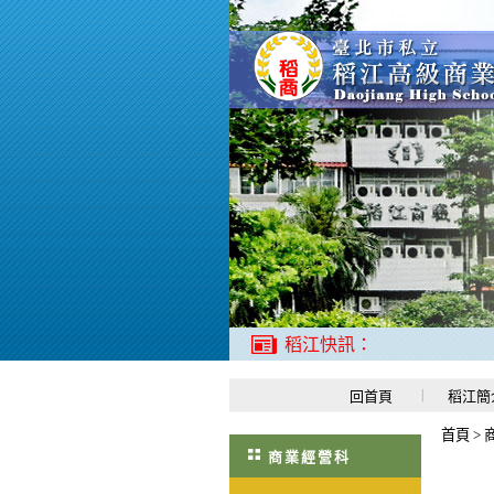
稻江快訊：
回首頁
稻江簡
首頁
>
商業經營科