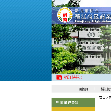
稻江快訊：
回首頁
稻江簡
首頁
>
商業經營科