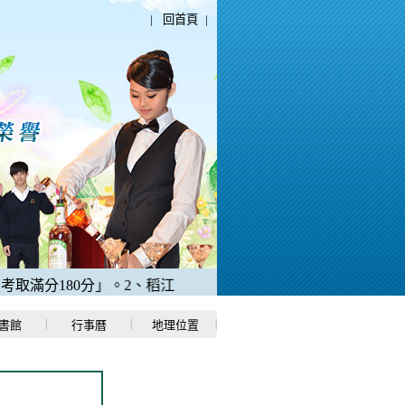
|
回首頁
|
滿分180分」。
2、稻江哈士奇電競校隊，2025年ＡＣＳ全國
書館
行事曆
地理位置