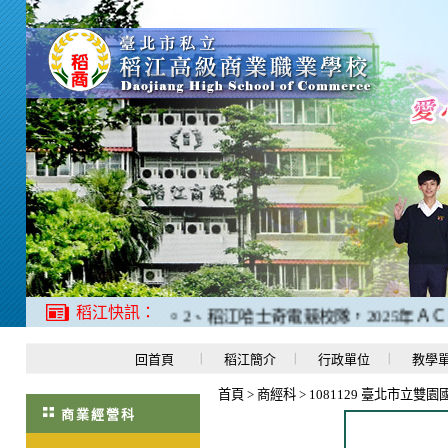
稻江快訊：
中考取滿分180分」。
2、稻江哈士奇電競校隊，2025年ＡＣ
回首頁
稻江簡介
行政單位
教學
首頁
>
商經科
>
1081129 臺北市立雙
商業經營科