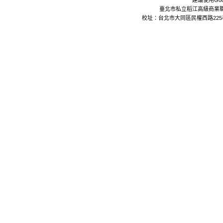
建議使用Goo
臺北市私立稻江高級商業職業學校 Da
校址：台北市大同區民權西路225巷24號 