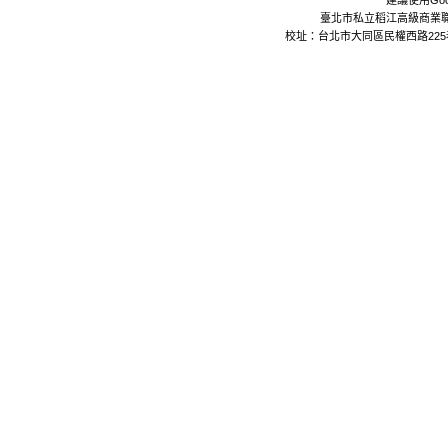
建議使用Goo
臺北市私立稻江高級商業職業學校 Da
校址：台北市大同區民權西路225巷24號 