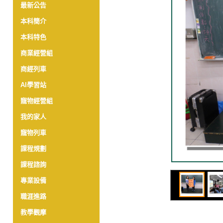
最新公告
本科簡介
本科特色
商業經營組
商經列車
AI學習站
寵物經營組
我的家人
寵物列車
課程規劃
課程諮詢
專業設備
職涯進路
教學觀摩