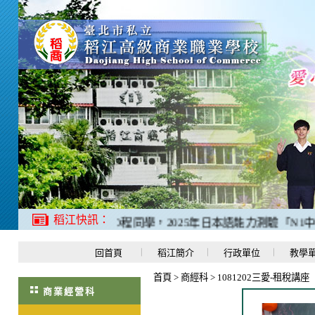
稻江快訊：
1、二禮應日科羅O程同學，2025年日本語能力測驗「N1中考
回首頁
稻江簡介
行政單位
教學
首頁
>
商經科
>
1081202三愛-租稅講座
商業經營科