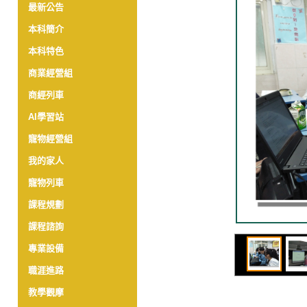
最新公告
本科簡介
本科特色
商業經營組
商經列車
AI學習站
寵物經營組
我的家人
寵物列車
課程規劃
課程諮詢
專業設備
職涯進路
教學觀摩