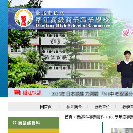
稻江快訊：
禮應日科羅O程同學，2025年日本語能力測驗「N1中考取滿分18
回首頁
稻江簡介
行政單位
教學
首頁
>
商經科-專題實作
>
108學年度專
商業經營科