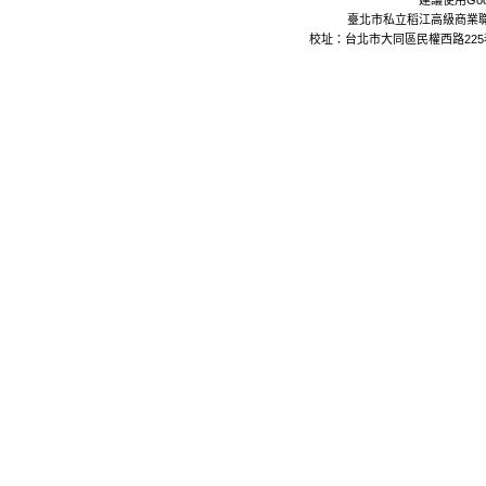
建議使用Goo
臺北市私立稻江高級商業職業學校 Da
校址：台北市大同區民權西路225巷24號 