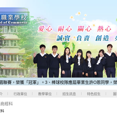
獲「冠軍」。
3、棒球校隊應屆畢業生許O恩同學，榮獲2025
介
行政單位
教學單位
招生訊息
特色招生
圖
>
商經科
經科