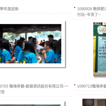
0學年度迎新
1090928 教
付出~辛苦了~
90703 職場參觀-叡揚資訊股份有限公司-一
1090713職場
愛班