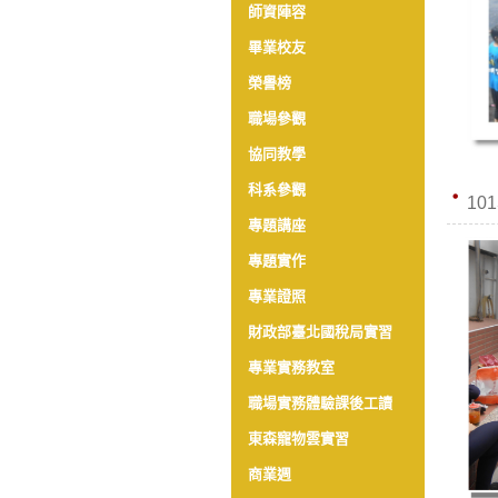
師資陣容
畢業校友
榮譽榜
職場參觀
協同教學
科系參觀
10
專題講座
專題實作
專業證照
財政部臺北國稅局實習
專業實務教室
職場實務體驗課後工讀
東森寵物雲實習
商業週