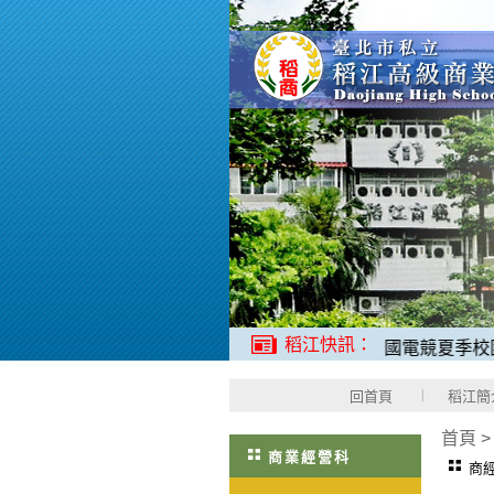
稻江快訊：
稻江哈士奇電競校隊，2025年ＡＣＳ全國電競夏季校園聯賽，榮
回首頁
稻江簡
首頁
商業經營科
商