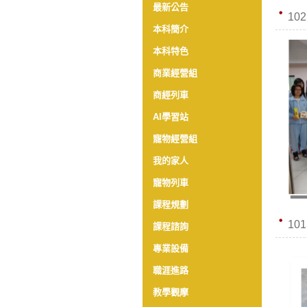
最新公告
10
本科簡介
本科特色
商業經營組
商經列車
AI學習站
寵物經營組
我的家人
寵物列車
課程規劃
10
課程諮詢
專業設備
職涯進路
教學觀摩