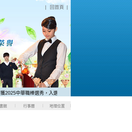
|
回首頁
|
中華職棒選秀，入選「台鋼雄鷹隊」。
4、114年科技校院繁星計
書館
行事曆
地理位置