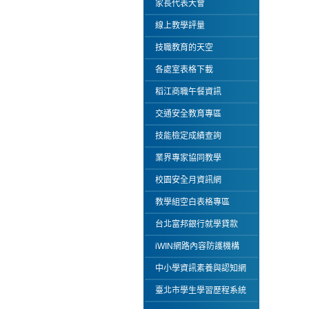
家長代表大會
線上教學評量
技職教育的天空
各處室表格下載
稻江商職午餐資訊
交通安全教育專區
技能檢定成績查詢
業界專家協同教學
校園安全月資訊網
教學組空白表格專區
台北富邦銀行就學貸款
iWIN網路內容防護機構
中小學資訊素養與認知網
臺北市學生學習歷程系統