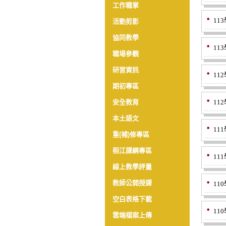
工作職掌
11
活動剪影
協同教學
11
職場參觀
研習資訊
11
期初專區
安全教育
11
本土語文
11
重(補)修專區
稻江課綱專區
11
線上教學評量
教師公開授課
11
空白表格下載
11
雲端檔案上傳