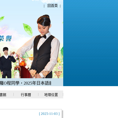
|
回首頁
|
程同學，2025年日本語能力測驗「N1中考取滿分180分」。
2、
書館
行事曆
地理位置
[ 2025-11-03 ]