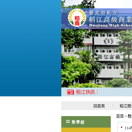
稻江快訊：
回首頁
稻江簡
首頁
>
教
教學組
11