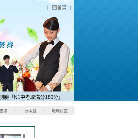
|
回首頁
|
「N1中考取滿分180分」。
2、稻江哈士奇電競校隊，2025
書館
行事曆
地理位置