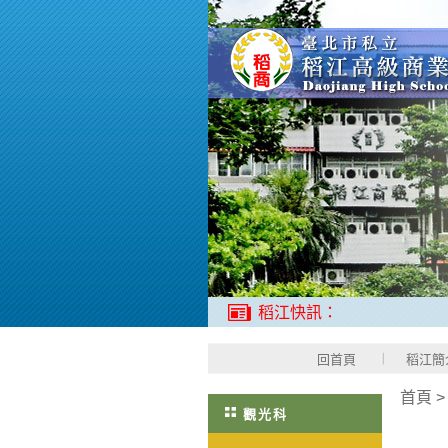
稻江快訊：
回首頁
稻江簡
首頁
觀光科