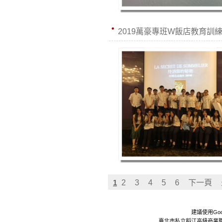
2019萬豪專班W飯店教育訓練D
1
2
3
4
5
6
下一頁
建議使用Goo
臺北市私立稻江高級商業職業學校 Da