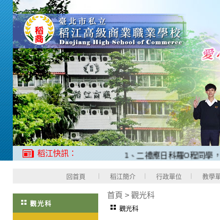
稻江快訊：
1、二禮應日科羅O程同學，202
回首頁
稻江簡介
行政單位
教學
首頁
>
觀光科
觀光科
觀光科