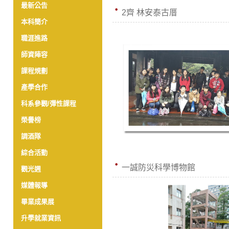
最新公告
2齊 林安泰古厝
本科簡介
職涯進路
師資陣容
課程規劃
產學合作
科系參觀/彈性課程
榮譽榜
調酒隊
綜合活動
一誠防災科學博物館
觀光週
媒體報導
畢業成果展
升學就業資訊