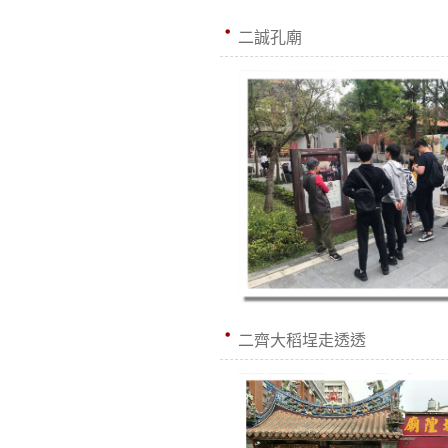
二誠孔廟
二齊大稻埕走透透