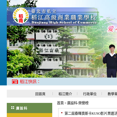
稻江快訊：
回首頁
稻江簡介
行政單位
教學
首頁
>
廣設科-榮譽榜
廣設科
第二屆春暉奧斯卡KUSO影片票選活