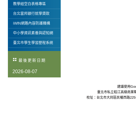
教學組空白表格專區
台北富邦銀行就學貸款
iWIN網路內容防護機構
中小學資訊素養與認知網
臺北市學生學習歷程系統
最後更新日期
2026-08-07
建議使用Goo
臺北市私立稻江高級商業職業學校 Da
校址：台北市大同區民權西路225巷24號 