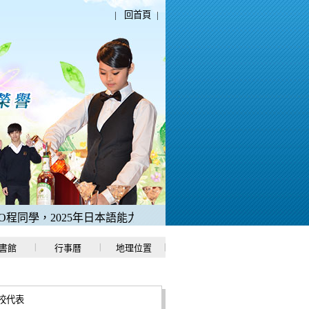
|
回首頁
|
學，2025年日本語能力測驗「N1中考取滿分180分」。
2、稻
書館
行事曆
地理位置
校代表