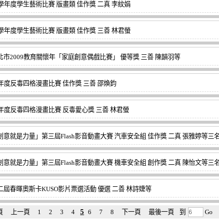
8學年度學生藝術比賽 版畫類 佳作獎 二真 李紋娟
8學年度學生藝術比賽 版畫類 佳作獎 三善 林君螢
北市2009教育關懷年「家庭創意偶戲比賽」 優等獎 三善 陳韻羽等
8年度反毒四格漫畫比賽 佳作獎 三善 邵煥鈞
8年度反毒四格漫畫比賽 反毒愛心獎 三善 林君螢
創意就是力量」第三屆Flash影音動畫大賽 汽車安全組 佳作獎 二真 張雅婷等三
創意就是力量」第三屆Flash影音動畫大賽 機車安全組 創作獎 二真 陳怡文等三
二屆春暉奧斯卡KUSO影片票選活動 優選 二善 林詩婕等
5
頁
上一頁
1
2
3
4
6
7
8
下一頁
最後一頁
到
Go