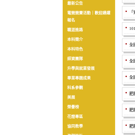
最新公告
「
電競競賽活動｜歡迎踴躍
報名
1
職涯進路
本科簡介
全
本科特色
師資團隊
全
升學與就業發展
全
畢業專題成果
科系參觀
肥
美展
榮譽榜
肥
花燈專區
協同教學
肥