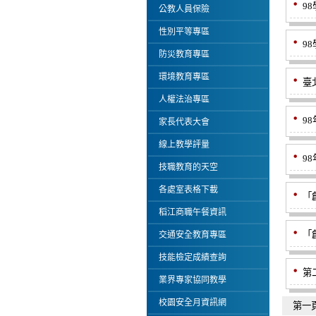
9
公教人員保險
性別平等專區
9
防災教育專區
環境教育專區
臺
人權法治專區
9
家長代表大會
線上教學評量
9
技職教育的天空
各處室表格下載
「
稻江商職午餐資訊
「
交通安全教育專區
技能檢定成績查詢
第
業界專家協同教學
校園安全月資訊網
第一