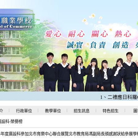
1、二禮應日科羅O程同
介
行政單位
教學單位
招生訊息
特色招生
圖
廣設科-榮譽榜
03年度廣設科參加北市育樂中心聯合展覽北市教育局馮副局長頒感謝狀給參展學