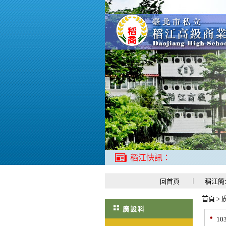
稻江快訊：
回首頁
稻江簡
首頁
>
廣設科
1