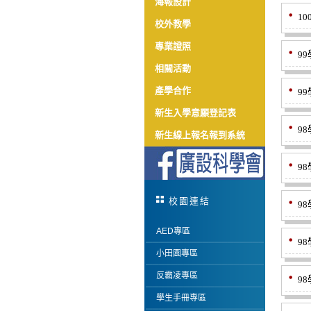
海報設計
1
校外教學
專業證照
9
相關活動
產學合作
9
新生入學意願登記表
9
新生線上報名報到系統
9
校園連結
9
AED專區
9
小田園專區
反霸凌專區
9
學生手冊專區