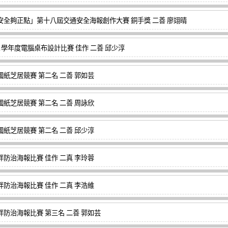
安全夠正點」第十八屆交通安全海報創作大賽 銅手獎 二善 廖翊晴
01學年度電腦桌布設計比賽 佳作 二善 邱少淳
國紙芝居競賽 第二名 二善 郭如芸
國紙芝居競賽 第二名 二善 周詠欣
國紙芝居競賽 第二名 二善 邱少淳
胖防治海報比賽 佳作 二真 李玲蓉
胖防治海報比賽 佳作 二真 李浩維
胖防治海報比賽 第三名 二善 郭如芸