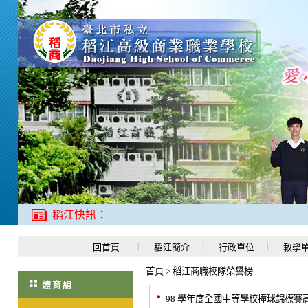
稻江快訊：
回首頁
稻江簡介
行政單位
教學
首頁
>
稻江商職校隊榮譽榜
體育組
98 學年度全國中等學校撞球錦標賽高