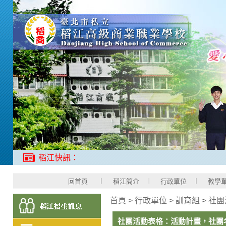
稻江快訊：
回首頁
稻江簡介
行政單位
教學
首頁
>
行政單位
>
訓育組
>
社團
社團活動表格：活動計畫，社團