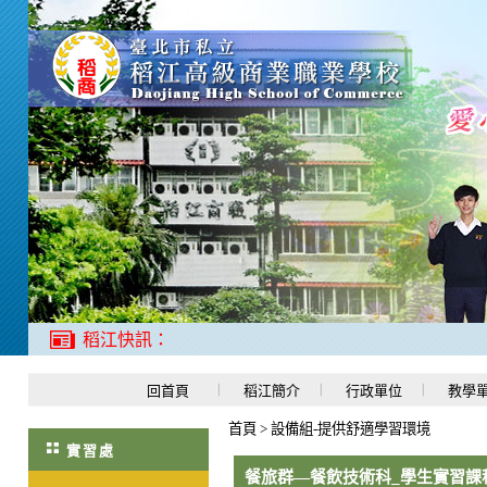
稻江快訊：
回首頁
稻江簡介
行政單位
教學
首頁
>
設備組-提供舒適學習環境
實習處
餐旅群—餐飲技術科_學生實習課