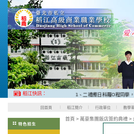
稻江快訊：
1、二禮應日科羅O程同學，20
回首頁
稻江簡介
行政單位
教學
首頁
>
萬豪集團飯店簽約典禮
>
特色招生