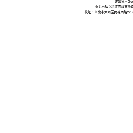
建議使用Goo
臺北市私立稻江高級商業職業學校 Da
校址：台北市大同區民權西路225巷24號 