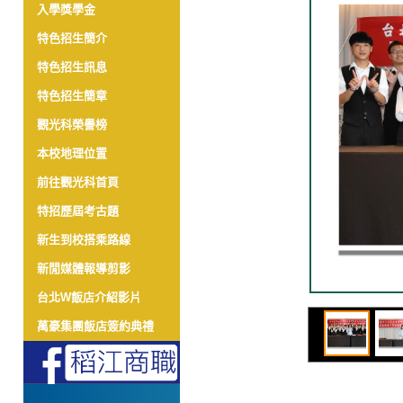
入學獎學金
特色招生簡介
特色招生訊息
特色招生簡章
觀光科榮譽榜
本校地理位置
前往觀光科首頁
特招歷屆考古題
新生到校搭乘路線
新閒媒體報導剪影
台北W飯店介紹影片
萬豪集團飯店簽約典禮