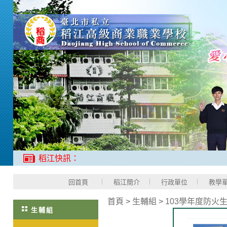
稻江快訊：
回首頁
稻江簡介
行政單位
教學
首頁
>
生輔組
>
103學年度防火
生輔組