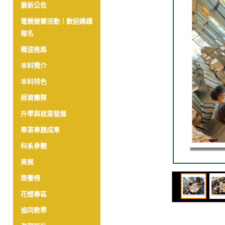
最新公告
電競競賽活動｜歡迎踴躍
報名
職涯進路
本科簡介
本科特色
師資團隊
升學與就業發展
畢業專題成果
科系參觀
美展
榮譽榜
花燈專區
協同教學