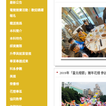
最新公告
電競競賽活動｜歡迎踴躍
報名
職涯進路
本科簡介
本科特色
師資團隊
升學與就業發展
畢業專題成果
科系參觀
2019年「臺北燈節」豬年花燈 參
美展
榮譽榜
花燈專區
協同教學