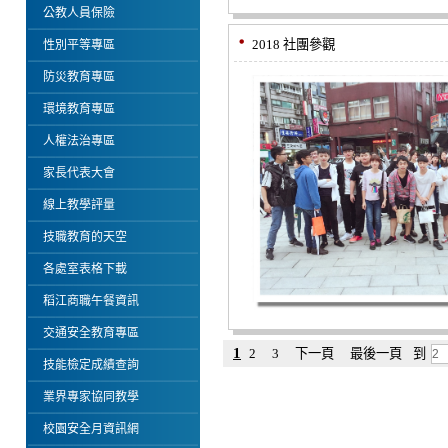
公教人員保險
2018 社團參觀
性別平等專區
防災教育專區
環境教育專區
人權法治專區
家長代表大會
線上教學評量
技職教育的天空
各處室表格下載
稻江商職午餐資訊
交通安全教育專區
1
2
3
下一頁
最後一頁
到
技能檢定成績查詢
業界專家協同教學
校園安全月資訊網