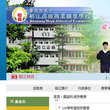
稻江快訊：
1、
回首頁
稻江簡介
行政單位
教學
首頁
>
廣設科-校外教學
廣設科
109學年度校外教學