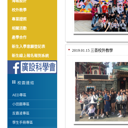
海報設計
校外教學
專業證照
相關活動
產學合作
新生入學意願登記表
2019.01.15 三善校外教學
新生線上報名報到系統
校園連結
AED專區
小田園專區
反霸凌專區
學生手冊專區