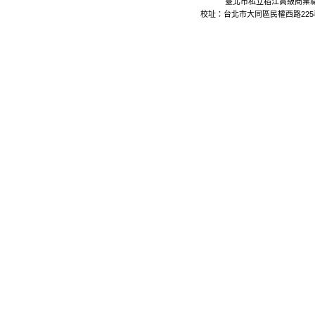
臺北市私立稻江高級商業職業學校 Da
校址：台北市大同區民權西路225巷24號 