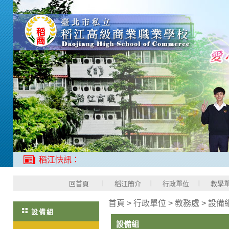
稻江快訊：
回首頁
稻江簡介
行政單位
教學
首頁
>
行政單位
>
教務處
>
設備
設備組
設備組