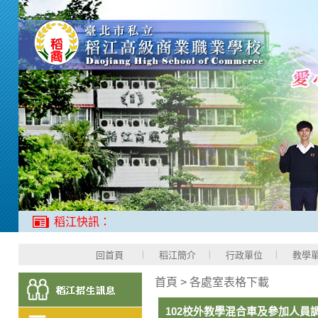
稻江快訊：
回首頁
稻江簡介
行政單位
教學
首頁
>
各處室表格下載
102校外教學混合車及參加人員