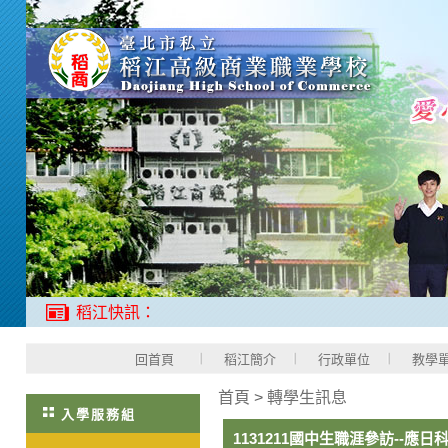
稻江快訊：
回首頁
稻江簡介
行政單位
教學
首頁
>
轉學生訊息
入學服務組
1131211國中生職涯參訪--應