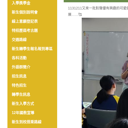
入學獎學金
1131211又來一批對聲優有興趣的
新生個別說明會
展……🥰
線上意願登記表
特招歷屆考古題
交通路線
新生轉學生報名報到專區
各科活動
外語群簡介
招生訊息
特色招生
轉學生訊息
新生入學方式
12年國教宣導
新生到校搭乘路線