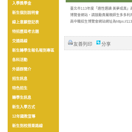
入學獎學金
臺北市113年度「適性選讀 美夢成真
新生個別說明會
博覽會網站，請鼓勵貴屬親師生多多利
高中職招生博覽會網站網址為https://113tpex
線上意願登記表
特招歷屆考古題
交通路線
友善列印
分享
新生轉學生報名報到專區
各科活動
外語群簡介
招生訊息
特色招生
轉學生訊息
新生入學方式
12年國教宣導
新生到校搭乘路線