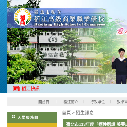
稻江快訊：
回首頁
稻江簡介
行政單位
教學
首頁
>
招生訊息
入學服務組
臺北市113年度「適性選讀 美