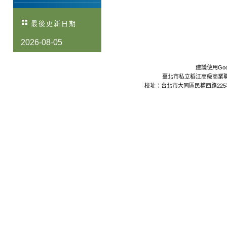
最後更新日期
2026-08-05
建議使用Goo
臺北市私立稻江高級商業職業學校 Da
校址：台北市大同區民權西路225巷24號 