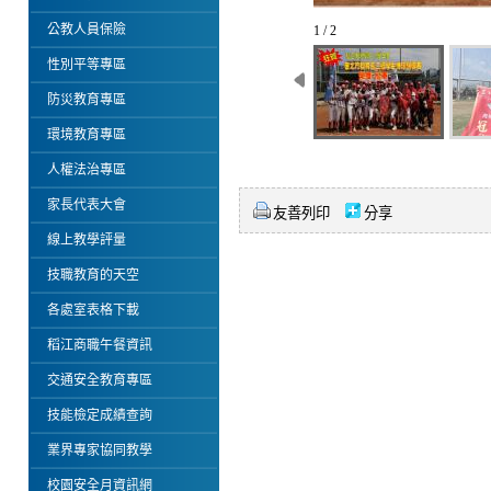
公教人員保險
1 / 2
性別平等專區
防災教育專區
環境教育專區
人權法治專區
家長代表大會
友善列印
分享
線上教學評量
技職教育的天空
各處室表格下載
稻江商職午餐資訊
交通安全教育專區
技能檢定成績查詢
業界專家協同教學
校園安全月資訊網