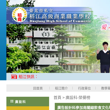
稻江快訊：
回首頁
稻江簡介
行政單位
教學
首頁
>
廣設科-榮譽榜
廣設科
廣告設計科參加南關線飲食文化