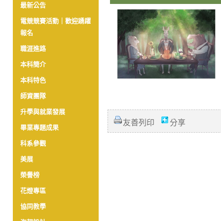
最新公告
電競競賽活動｜歡迎踴躍
報名
職涯進路
本科簡介
本科特色
師資團隊
升學與就業發展
友善列印
分享
畢業專題成果
科系參觀
美展
榮譽榜
花燈專區
協同教學