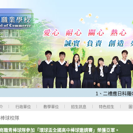
1、二禮應日科羅O程
介
行政單位
教學單位
招生訊息
特色招生
圖
>
棒球校隊
商職青棒球隊參加「環球盃全國高中棒球邀請賽」榮獲亞軍。