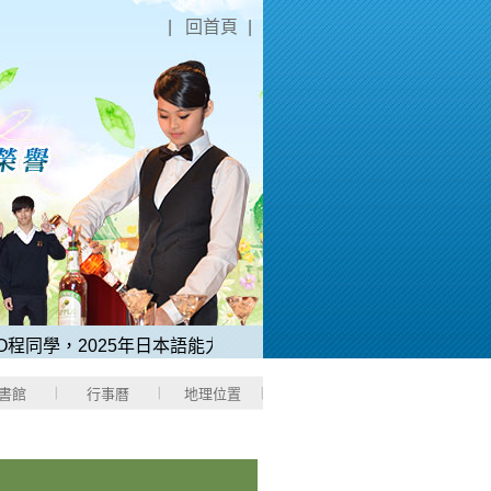
|
回首頁
|
同學，2025年日本語能力測驗「N1中考取滿分180分」。
2、稻
書館
行事曆
地理位置