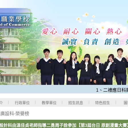
1、二禮應日科羅O
介
行政單位
教學單位
招生訊息
特色招生
圖
>
廣設科-榮譽榜
設計科由溫佳貞老師指導二勇周子詮參加【第3屆台日 原創漫畫大賽】