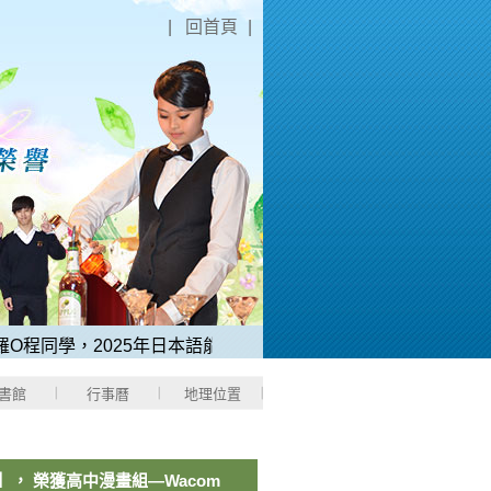
|
回首頁
|
程同學，2025年日本語能力測驗「N1中考取滿分180分」。
2、
書館
行事曆
地理位置
， 榮獲高中漫畫組—Wacom