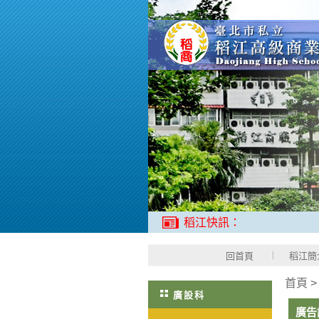
稻江快訊：
回首頁
稻江簡
首頁
廣設科
廣告