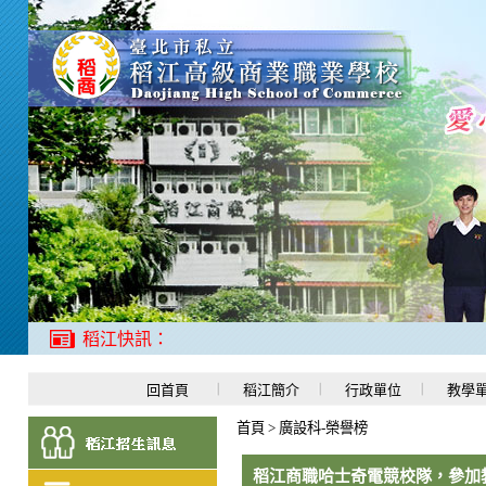
稻江快訊：
回首頁
稻江簡介
行政單位
教學
首頁
>
廣設科-榮譽榜
稻江商職哈士奇電競校隊，參加教