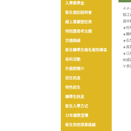
入學獎學金
🎉🎉
新生個別說明會
稻江
高中
線上意願登記表
☀️杜唯
特招歷屆考古題
☀️賴
交通路線
☀️石
☀️吳
新生轉學生報名報到專區
☀️江
各科活動
🌺
🏅
外語群簡介
招生訊息
特色招生
轉學生訊息
新生入學方式
12年國教宣導
新生到校搭乘路線