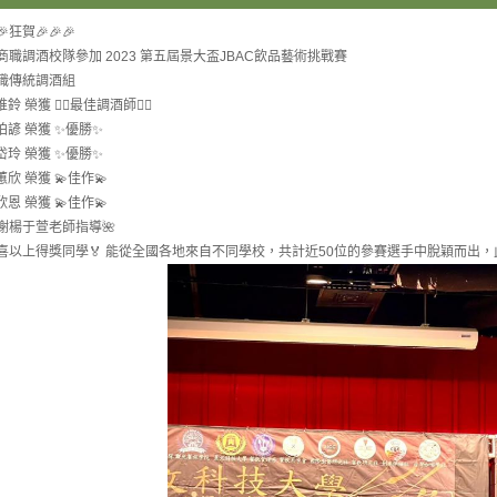
🎉狂賀🎉🎉🎉
商職調酒校隊參加 2023 第五屆景大盃JBAC飲品藝術挑戰賽
職傳統調酒組
鈴 榮獲 ❤️‍🔥最佳調酒師❤️‍🔥
柏諺 榮獲 ✨優勝✨
岱玲 榮獲 ✨優勝✨
蕙欣 榮獲 💫佳作💫
欣恩 榮獲 💫佳作💫
感謝楊于萱老師指導🌺
️恭喜以上得獎同學🏅️ 能從全國各地來自不同學校，共計近50位的參賽選手中脫穎而出