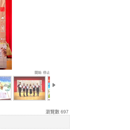
開始
停止
瀏覽數
697