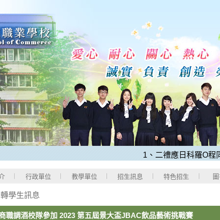
1、二禮應日科羅O程同學，
介
行政單位
教學單位
招生訊息
特色招生
圖
>
轉學生訊息
商職調酒校隊參加 2023 第五屆景大盃JBAC飲品藝術挑戰賽