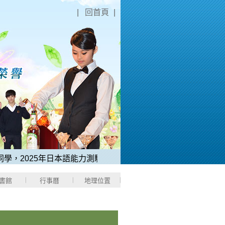
|
回首頁
|
2025年日本語能力測驗「N1中考取滿分180分」。
2、稻江哈
書館
行事曆
地理位置