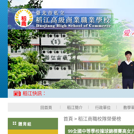
稻江快訊：
回首頁
稻江簡介
行政單位
教學
首頁
>
稻江商職校隊榮譽榜
體育組
99全國中等學校撞球錦標賽高女