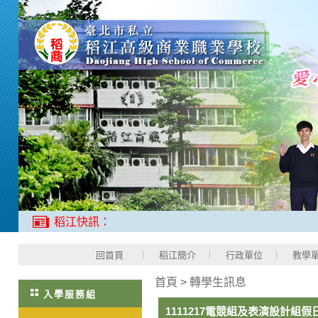
稻江快訊：
回首頁
稻江簡介
行政單位
教學
首頁
>
轉學生訊息
入學服務組
1111217電競組及表演設計組