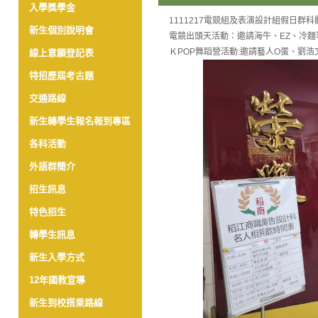
入學獎學金
1111217電競組及表演設計組假日群科
新生個別說明會
電競出頭天活動：邀請海牛、EZ、冷
ＫPOP舞蹈營活動:邀請藝人O蛋、劉浩
線上意願登記表
特招歷屆考古題
交通路線
新生轉學生報名報到專區
各科活動
外語群簡介
招生訊息
特色招生
轉學生訊息
新生入學方式
12年國教宣導
新生到校搭乘路線