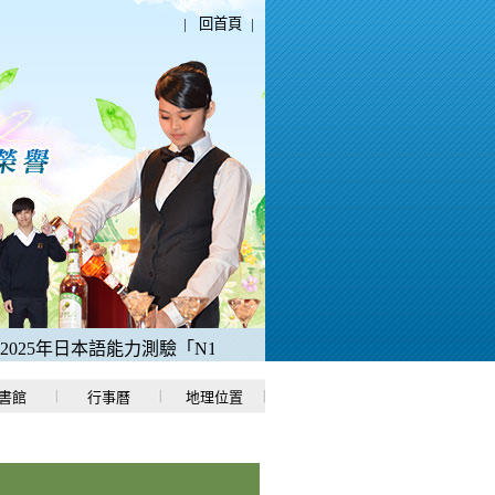
|
回首頁
|
5年日本語能力測驗「N1中考取滿分180分」。
2、稻江哈士奇電
書館
行事曆
地理位置