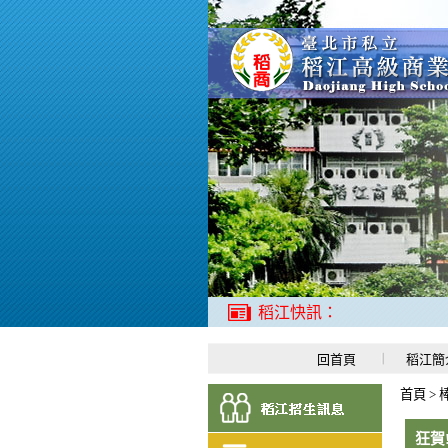
稻江快訊：
回首頁
稻江簡
首頁
>
狂賀