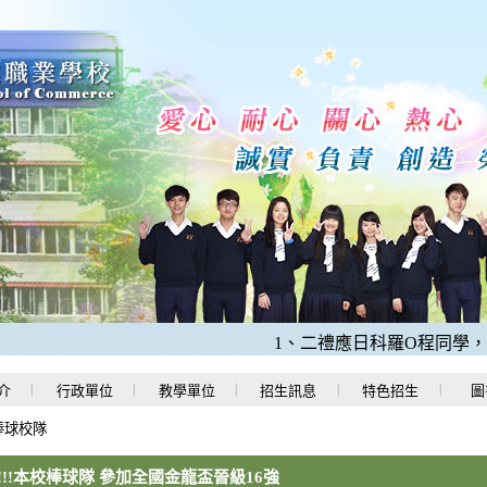
1、二禮應日科羅O程同學，202
介
行政單位
教學單位
招生訊息
特色招生
圖
棒球校隊
!!!本校棒球隊 參加全國金龍盃晉級16強