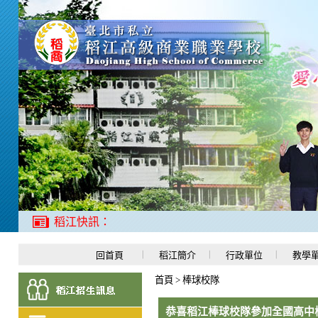
稻江快訊：
回首頁
稻江簡介
行政單位
教學
首頁
>
棒球校隊
恭喜稻江棒球校隊參加全國高中