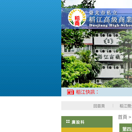
稻江快訊：
回首頁
稻江簡
首頁
廣設科
第四