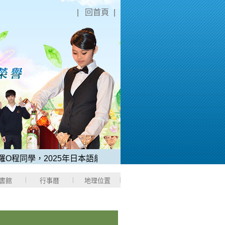
|
回首頁
|
程同學，2025年日本語能力測驗「N1中考取滿分180分」。
2
書館
行事曆
地理位置