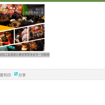
屆稻江盃電競比賽齊聚眾多好手一同較勁
善列印
分享