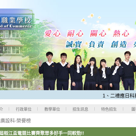
1、二禮應日科羅O
介
行政單位
教學單位
招生訊息
特色招生
圖
>
廣設科-榮譽榜
屆稻江盃電競比賽齊聚眾多好手一同較勁!!