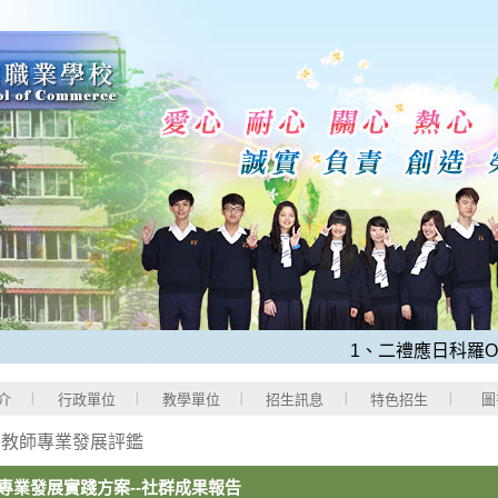
1、二禮應日科羅O程同
介
行政單位
教學單位
招生訊息
特色招生
圖
>
教師專業發展評鑑
專業發展實踐方案--社群成果報告