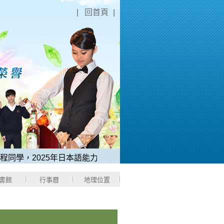
|
回首頁
|
學，2025年日本語能力測驗「N1中考取滿分180分」。
2、稻
書館
行事曆
地理位置