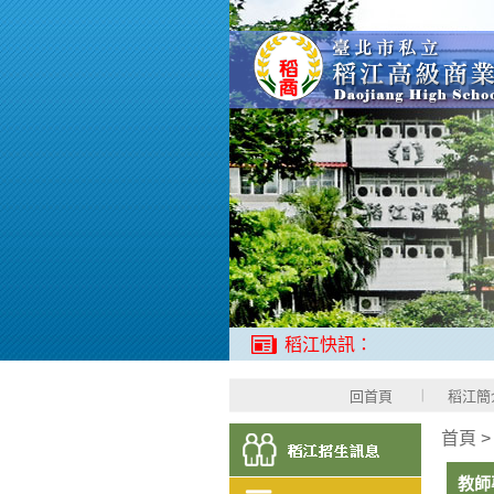
稻江快訊：
回首頁
稻江簡
首頁
教師