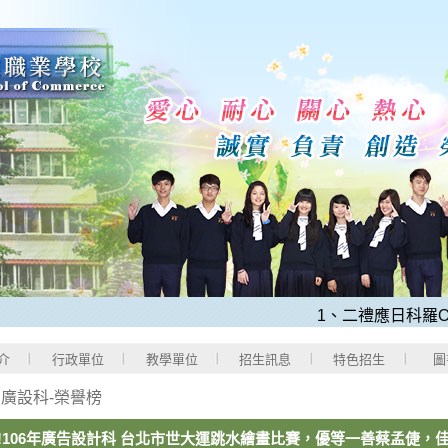
1、二禮應日科羅O程
介
行政單位
教學單位
招生訊息
特色招生
圖
>
廣設科-榮譽榜
!106年廣告設計科 台北市世大運跳水繪畫比賽，優等一善蔡孟倢，