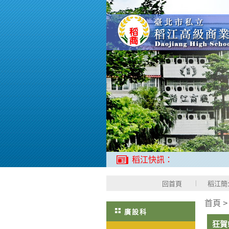
稻江快訊：
回首頁
稻江簡
首頁
廣設科
狂賀