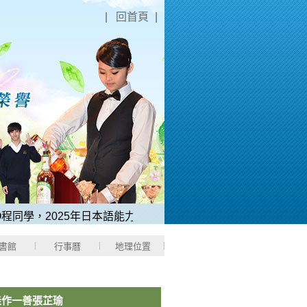
|
回首頁
|
同學，2025年日本語能力測驗「N1中考取滿分180分」。
2、
書館
行事曆
地理位置
佳作一善張芷瑜