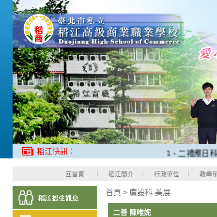
稻江快訊：
1、二禮應日科羅
回首頁
稻江簡介
行政單位
教學
首頁
>
廣設科-美展
二善 陳唯妮