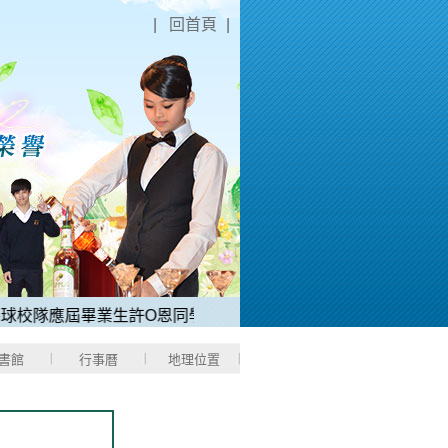
|
回首頁
|
隊應屆畢業生許O恩同學，榮獲2025中華職棒選秀，入選「台
書館
行事曆
地理位置