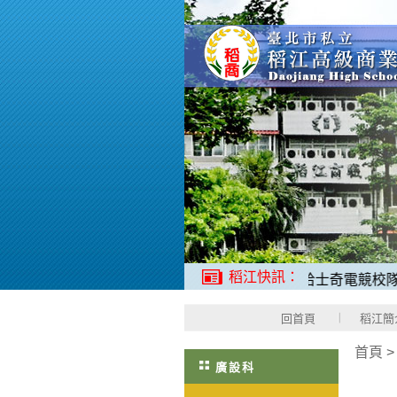
稻江快訊：
能力測驗「N1中考取滿分180分」。
2、稻江哈士奇電競校隊，2
回首頁
稻江簡
首頁
廣設科