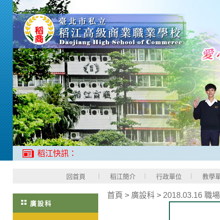
稻江快訊：
回首頁
稻江簡介
行政單位
教學
首頁
>
廣設科
>
2018.03.16
廣設科