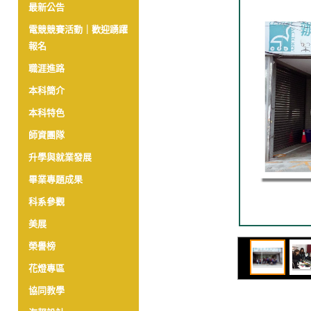
最新公告
電競競賽活動｜歡迎踴躍
報名
職涯進路
本科簡介
本科特色
師資團隊
升學與就業發展
畢業專題成果
科系參觀
美展
榮譽榜
花燈專區
協同教學