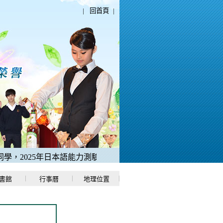
|
回首頁
|
，2025年日本語能力測驗「N1中考取滿分180分」。
2、稻江哈
書館
行事曆
地理位置