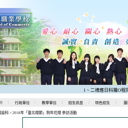
1、二禮應日科羅O程同學
介
行政單位
教學單位
招生訊息
特色招生
圖
廣設科
>
2018年「臺北燈節」狗年花燈 參訪活動