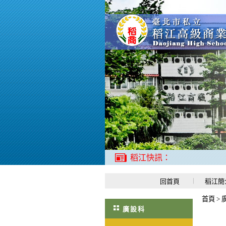
稻江快訊：
回首頁
稻江簡
首頁
>
廣設科