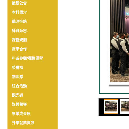
最新公告
本科簡介
職涯進路
師資陣容
課程規劃
產學合作
科系參觀/彈性課程
榮譽榜
調酒隊
綜合活動
觀光週
媒體報導
畢業成果展
升學就業資訊